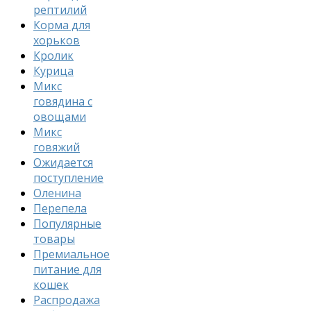
рептилий
Корма для
хорьков
Кролик
Курица
Микс
говядина с
овощами
Микс
говяжий
Ожидается
поступление
Оленина
Перепела
Популярные
товары
Премиальное
питание для
кошек
Распродажа