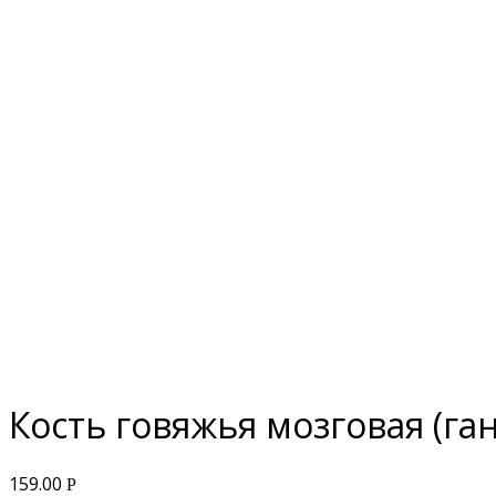
Кость говяжья мозговая (га
159.00
Р