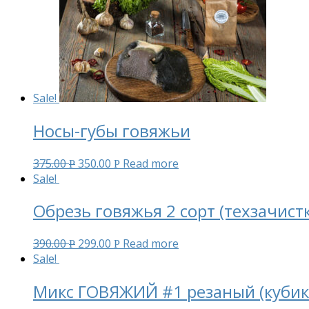
Sale!
Носы-губы говяжьи
375.00
350.00
Read more
Р
Р
Sale!
Обрезь говяжья 2 сорт (техзачистк
390.00
299.00
Read more
Р
Р
Sale!
Микс ГОВЯЖИЙ #1 резаный (кубик