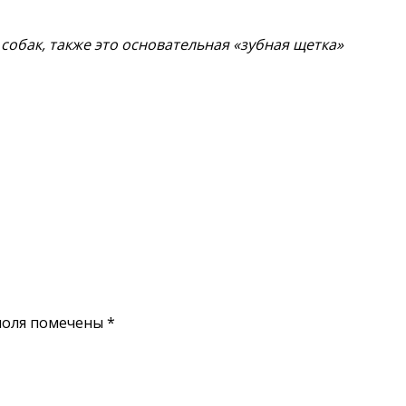
собак, т
акже это основательная «зубная щетка»
поля помечены
*