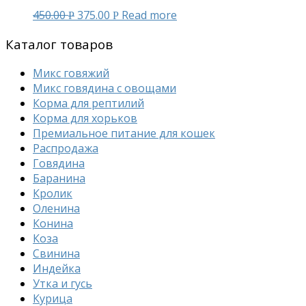
450.00
375.00
Read more
Р
Р
Каталог товаров
Микс говяжий
Микс говядина с овощами
Корма для рептилий
Корма для хорьков
Премиальное питание для кошек
Распродажа
Говядина
Баранина
Кролик
Оленина
Конина
Коза
Свинина
Индейка
Утка и гусь
Курица